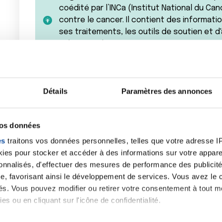
coédité par l’INCa (Institut National du Can
contre le cancer. Il contient des informati
ses traitements, les outils de soutien et 
aides sociales.
Documents à télécharger
Détails
Paramètres des annonces
Guide "
Mon enfant a un cancer
" - Institut Nat
vos données
Pour en savoir plus
es
traitons vos données personnelles, telles que votre adresse IP,
es pour stocker et accéder à des informations sur votre appareil
L'
Union Nationale des Associations de Parents
sonnalisés, d'effectuer des mesures de performance des publicité
(UNAPECLE)
e, favorisant ainsi le développement de services. Vous avez le ch
L'association
SPARADRAP
ités. Vous pouvez modifier ou retirer votre consentement à tout 
La
Fédération Leucémie Espoir (FLE)
es ou en cliquant sur l'icône de confidentialité.
L'association
A Chacun Son Cap