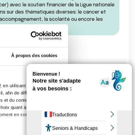
cer) avec le soutien financier de la Ligue nationale
ons sur des thématiques diverses: le cancer et
d'accompagnement, la scolarité ou encore les
À propos des cookies
ional du Cancer (INCa)
 en utilisant des
, afin de diffuser des
 d'Enfants atteints de Cancer ou Leucémie
s et du contenu, ainsi que de
oix quant à l'utilisation de
moment en consultant la