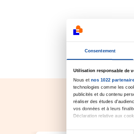
Consentement
Utilisation responsable de 
Nous et
nos 1022 partenair
technologies comme les cooki
publicités et du contenu per
réaliser des études d’audienc
vos données et à leurs final
Déclaration relative aux cooki
Si vous le permettez, nous a
S