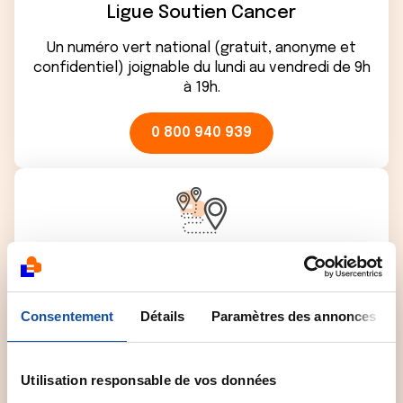
Ligue Soutien Cancer
Un numéro vert national (gratuit, anonyme et
confidentiel) joignable du lundi au vendredi de 9h
à 19h.
0 800 940 939
Comité départemental
Contactez le comité départemental de la Ligue
Consentement
Détails
Paramètres des annonces
près de chez vous pour obtenir plus
d'informations.
Utilisation responsable de vos données
Sélectionner un comité