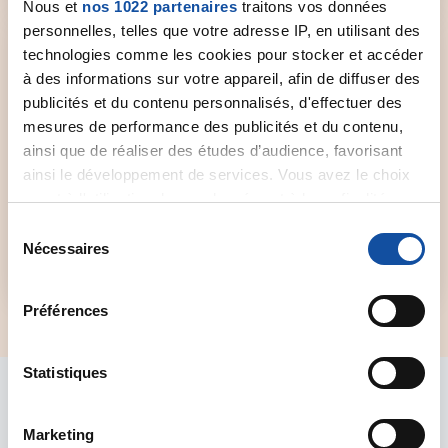
Nous et
nos 1022 partenaires
traitons vos données
personnelles, telles que votre adresse IP, en utilisant des
technologies comme les cookies pour stocker et accéder
à des informations sur votre appareil, afin de diffuser des
publicités et du contenu personnalisés, d'effectuer des
mesures de performance des publicités et du contenu,
Forum de discussion
ainsi que de réaliser des études d’audience, favorisant
Un espace dédié aux patients et à leurs proches
ainsi le développement de services. Vous avez le choix
qui souhaitent échanger et partager leur vécu,
quant à l'utilisation de vos données et à leurs finalités.
leur expérience.
Vous pouvez modifier ou retirer votre consentement à
S
tout moment en consultant la Déclaration relative aux
Nécessaires
é
Accéder au forum
cookies ou en cliquant sur l'icône de confidentialité.
l
e
Préférences
Si vous le permettez, nous aimerions également :
c
Collecter des informations sur votre localisation
t
géographique qui peuvent être précises à plusieurs
i
Statistiques
mètres près
o
Se repérer
Identifier votre appareil en l'analysant activement
n
Marketing
pour en relever les caractéristiques spécifiques
d