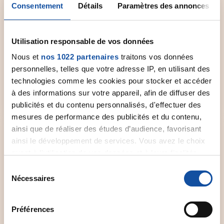
Consentement
Détails
Paramètres des annonces
Comité départemental
Utilisation responsable de vos données
Contactez le comité départemental de la Ligue
Nous et
nos 1022 partenaires
traitons vos données
près de chez vous pour obtenir plus
personnelles, telles que votre adresse IP, en utilisant des
d'informations.
technologies comme les cookies pour stocker et accéder
à des informations sur votre appareil, afin de diffuser des
Sélectionner un comité
publicités et du contenu personnalisés, d'effectuer des
mesures de performance des publicités et du contenu,
ainsi que de réaliser des études d’audience, favorisant
ainsi le développement de services. Vous avez le choix
quant à l'utilisation de vos données et à leurs finalités.
Vous pouvez modifier ou retirer votre consentement à
S
Forum de discussion
tout moment en consultant la Déclaration relative aux
Nécessaires
é
cookies ou en cliquant sur l'icône de confidentialité.
Un espace dédié aux patients et à leurs proches
l
qui souhaitent échanger et partager leur vécu,
e
Préférences
Si vous le permettez, nous aimerions également :
leur expérience.
c