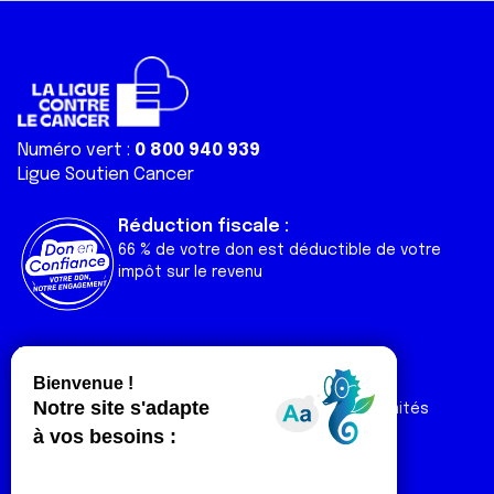
Numéro vert :
0 800 940 939
Ligue Soutien Cancer
Réduction fiscale :
66 % de votre don est déductible de votre
impôt sur le revenu
Liens utiles
Espaces
Nos actualités
Forum
Nos publications
Espace Ligue & comités
Contact
Espace chercheur
Devenir partenaire
Espace presse
Magazine Vivre
Intranet