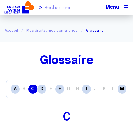
Men
Accueil
Mes droits, mes démarches
Glossaire
Glossaire
A
B
C
D
E
F
G
H
I
J
K
L
M
N
C