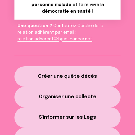
personne malade
et faire vivre la
démocratie en santé
!
Une question ?
Contactez Coralie de la
relation adhèrent par email :
relation.adherent@ligue-cancer.net
Créer une quête décès
Organiser une collecte
S'informer sur les Legs