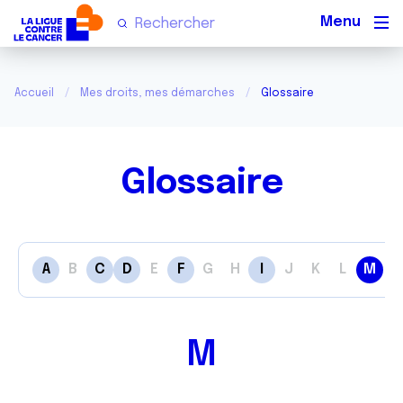
Men
Accueil
Mes droits, mes démarches
Glossaire
Glossaire
A
B
C
D
E
F
G
H
I
J
K
L
M
N
M