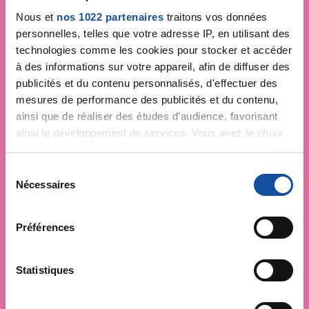
Nous et
nos 1022 partenaires
traitons vos données
personnelles, telles que votre adresse IP, en utilisant des
technologies comme les cookies pour stocker et accéder
à des informations sur votre appareil, afin de diffuser des
publicités et du contenu personnalisés, d'effectuer des
mesures de performance des publicités et du contenu,
ainsi que de réaliser des études d’audience, favorisant
ainsi le développement de services. Vous avez le choix
quant à l'utilisation de vos données et à leurs finalités.
Vous pouvez modifier ou retirer votre consentement à
S
tout moment en consultant la Déclaration relative aux
Nécessaires
é
cookies ou en cliquant sur l'icône de confidentialité.
l
e
Préférences
Si vous le permettez, nous aimerions également :
c
Collecter des informations sur votre localisation
t
géographique qui peuvent être précises à plusieurs
i
Statistiques
mètres près
o
Identifier votre appareil en l'analysant activement
n