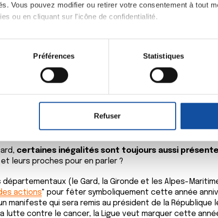
ités. Vous pouvez modifier ou retirer votre consentement à tout 
es ou en cliquant sur l'icône de confidentialité.
imerions également :
tions sur votre localisation géographique qui peuvent être précis
er en ligne de mir
Préférences
Statistiques
eil en l'analysant activement pour en relever les caractéristique
aitement de vos données personnelles et définir vos préférences
er ou retirer votre consentement à tout moment à partir de la dé
première fois en France, des milliers de personnes malades p
Refuser
 la maladie cancéreuse et du parcours de soins, l’impact de 
e personnaliser le contenu et les annonces, d'offrir des fonctio
tèmes de prise en charge.
rafic. Nous partageons également des informations sur l'utilisati
, de publicité et d'analyse, qui peuvent combiner celles-ci avec
tard,
certaines inégalités sont toujours aussi présent
ils ont collectées lors de votre utilisation de leurs services.
et leurs proches pour en parler ?
départementaux (le Gard, la Gironde et les Alpes-Maritimes
des actions
" pour fêter symboliquement cette année anniv
un manifeste qui sera remis au président de la République le
la lutte contre le cancer, la Ligue veut marquer cette anné