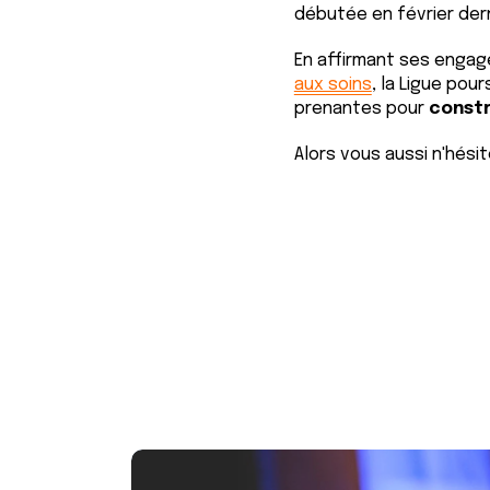
e
débutée en février dern
n
t
En affirmant ses engag
e
aux soins
, la Ligue pou
prenantes pour
constr
m
e
Alors vous aussi n'hésit
n
t