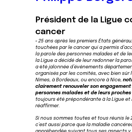
Président de la Ligue c
cancer
«
25 ans après les premiers États généra
touchées par le cancer qui a permis d’accu
la parole des personnes malades et de le
la Ligue a décidé de leur redonner la paro
a
é
té jalonnée d’événements départeme
organisés par les comités, avec bien sûr l
Nîmes, à Bordeaux, ou encore à Nice,
not
clairement renouveler son engagement 
personnes malades et de leurs proches
toujours été prépondérante à la Ligue et i
réaffirmer
.
Si nous sommes toutes et tous réunis le 
c’est aussi parce que la maladie cancére
appréhendée suivant tous ses aspects y 