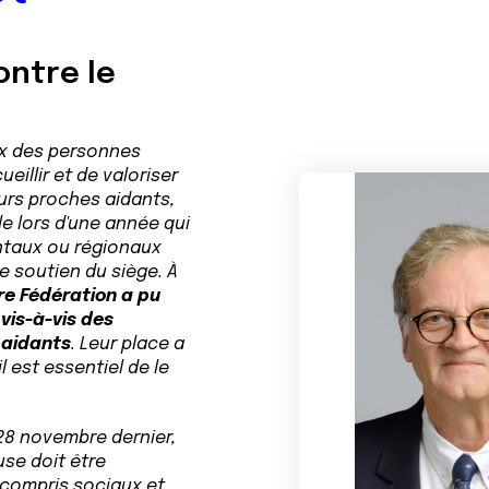
ontre le
ux des personnes
eillir et de valoriser
urs proches aidants,
le lors d'une année qui
ntaux ou régionaux
e soutien du siège. À
re Fédération a pu
vis-à-vis des
 aidants
. Leur place a
l est essentiel de le
28 novembre dernier,
use doit être
compris sociaux et