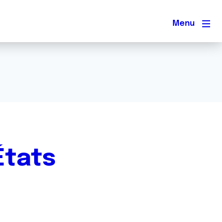
Men
États