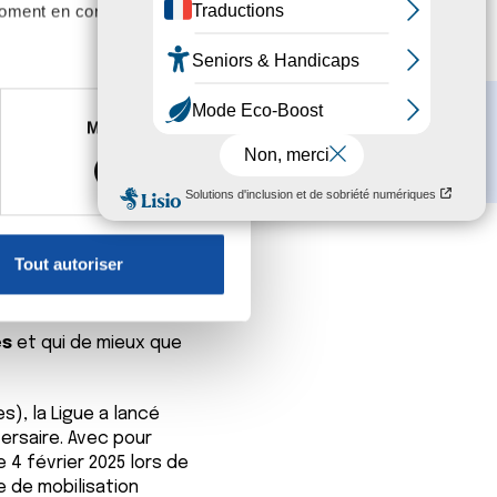
moment en consultant la
es à plusieurs mètres près
e
Marketing
s spécifiques (empreintes
, reportez-vous à la
section «
claration sur les cookies.
renaient publiquement la
Tout autoriser
la maladie sur leur vie,
nnalités relatives aux médias
on de notre site avec nos
 d'autres informations que
es
et qui de mieux que
), la Ligue a lancé
ersaire. Avec pour
 4 février 2025 lors de
e de mobilisation