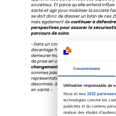
sociétaux. Et parce qu’elle entend influer 
santé et agir pour mobiliser la société fa
se doit donc de dresser un bilan de ces 2
mais également de
continuer à défendre
perspectives pour assurer la sécurisatio
parcours de soins
.
«
Dans un contexte de crise sanitaire où 
davantage fragilisées, la Ligue se doit pl
demeurer mobilisée pour faire de la lutte 
de prise en charge, une priorité.
Nous nou
changement de paradigme qui s’opère
.
Consentement
sommes passés du recueil de témoignage
représentation active de ces besoins, de
désormais, à une co-construction effect
Utilisation responsable de 
en santé
. »
Nous et
nos 1022 partenair
technologies comme les cooki
publicités et du contenu per
réaliser des études d’audienc