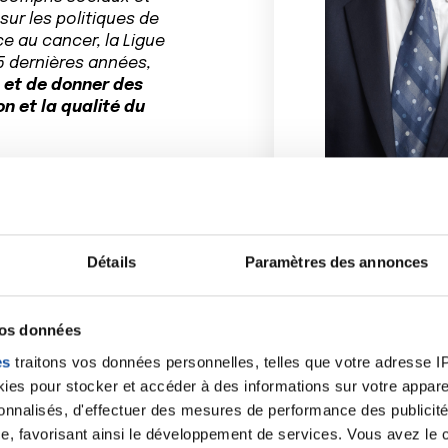
sur les politiques de
ce au cancer, la Ligue
5 dernières années,
 et de donner des
n et la qualité du
ces populations sont
us que jamais de
contre les inégalités
s réjouissons du
 En 25 ans, nous
Détails
Paramètres des annonces
s poignants à la
 ces attentes et
ive de la démocratie
vos données
es
traitons vos données personnelles, telles que votre adresse IP,
es pour stocker et accéder à des informations sur votre appareil
sonnalisés, d'effectuer des mesures de performance des publicité
e, favorisant ainsi le développement de services. Vous avez le ch