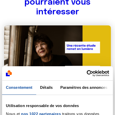
pourraient vous
intéresser
Consentement
Détails
Paramètres des annonces
10 JUIN 2026
MOBILISATIONS DE LA LIGUE
Utilisation responsable de vos données
Face au cancer, le niveau de vie pèse encore
Nous et
nos 1022 partenaires
traitons vos données