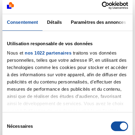
[1]
Alimentation et cancers
Consentement
Détails
Paramètres des annonces
Mots-clés
Alimentation
Cancer
Mobilisations
Utilisation responsable de vos données
Nous et
nos 1022 partenaires
traitons vos données
Partager :
personnelles, telles que votre adresse IP, en utilisant des
technologies comme les cookies pour stocker et accéder
à des informations sur votre appareil, afin de diffuser des
publicités et du contenu personnalisés, d'effectuer des
mesures de performance des publicités et du contenu,
D'autres actualités qui
ainsi que de réaliser des études d’audience, favorisant
pourraient vous
ainsi le développement de services. Vous avez le choix
quant à l'utilisation de vos données et à leurs finalités.
intéresser
Vous pouvez modifier ou retirer votre consentement à
S
tout moment en consultant la Déclaration relative aux
Nécessaires
é
cookies ou en cliquant sur l'icône de confidentialité.
l