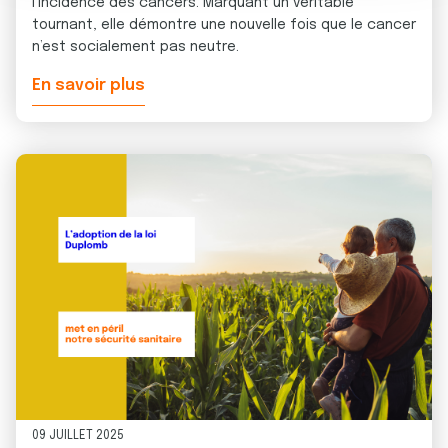
l'incidence des cancers. Marquant un véritable
n
notre site avec nos partenaires de médias sociaux, de
tournant, elle démontre une nouvelle fois que le cancer
t
publicité et d'analyse, qui peuvent combiner celles-ci
n’est socialement pas neutre.
avec d'autres informations que vous leur avez fournies
ou qu'ils ont collectées lors de votre utilisation de leurs
En savoir plus
services.
09 JUILLET 2025