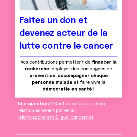
Faites un don et
devenez acteur de la
lutte contre le cancer
Vos contributions permettent de
financer la
recherche
, déployer des campagnes de
prévention
,
accompagner chaque
personne malade
et faire vivre la
démocratie en santé
!
Une question ?
Contactez Coralie de la
relation adhèrent par email :
relation.adherent@ligue-cancer.net