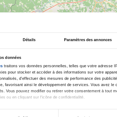
Détails
Paramètres des annonces
vos données
es
traitons vos données personnelles, telles que votre adresse IP,
es pour stocker et accéder à des informations sur votre appareil
sonnalisés, d'effectuer des mesures de performance des publicité
e, favorisant ainsi le développement de services. Vous avez le ch
ités. Vous pouvez modifier ou retirer votre consentement à tout 
es ou en cliquant sur l'icône de confidentialité.
imerions également :
Leaflet | ©
OpenStreetMap
contrib
tions sur votre localisation géographique qui peuvent être précis