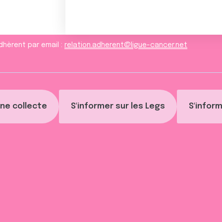
dhèrent par email :
relation.adherent@ligue-cancer.net
ne collecte
S'informer sur les Legs
S'inform