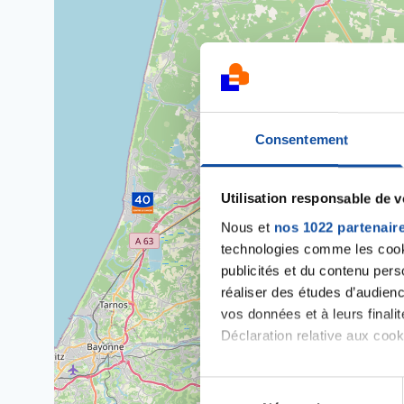
Consentement
Utilisation responsable de 
Nous et
nos 1022 partenair
technologies comme les cooki
publicités et du contenu per
réaliser des études d’audienc
vos données et à leurs final
Déclaration relative aux cooki
Si vous le permettez, nous a
S
Collecter des informa