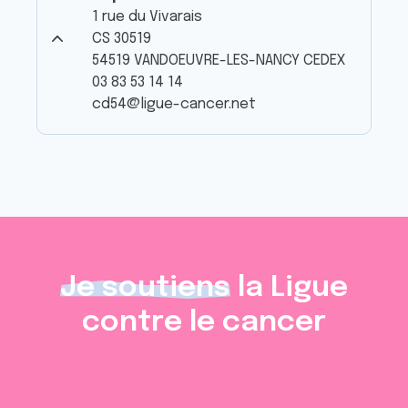
1 rue du Vivarais
CS 30519
54519 VANDOEUVRE-LES-NANCY CEDEX
03 83 53 14 14
cd54@ligue-cancer.net
Je soutiens
la Ligue
contre le cancer