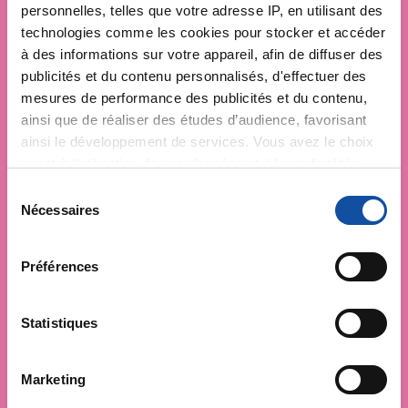
personnelles, telles que votre adresse IP, en utilisant des
technologies comme les cookies pour stocker et accéder
à des informations sur votre appareil, afin de diffuser des
publicités et du contenu personnalisés, d'effectuer des
mesures de performance des publicités et du contenu,
ainsi que de réaliser des études d’audience, favorisant
ainsi le développement de services. Vous avez le choix
quant à l'utilisation de vos données et à leurs finalités.
Vous pouvez modifier ou retirer votre consentement à
S
tout moment en consultant la Déclaration relative aux
Nécessaires
é
cookies ou en cliquant sur l'icône de confidentialité.
l
e
Préférences
Si vous le permettez, nous aimerions également :
c
Collecter des informations sur votre localisation
t
géographique qui peuvent être précises à plusieurs
i
Statistiques
mètres près
o
Identifier votre appareil en l'analysant activement
n
Marketing
pour en relever les caractéristiques spécifiques
d
(empreintes digitales).