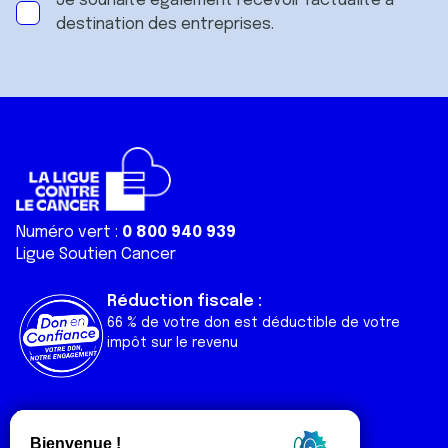
Je souhaite également recevoir l'actualité à
destination des entreprises.
Numéro vert :
0 800 940 939
Ligue Soutien Cancer
Réduction fiscale :
66 % de votre don est déductible de votre
impôt sur le revenu
Liens utiles
Espaces
Nos actualités
Forum