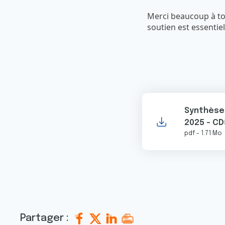
e
n
Merci beaucoup à tou
t
soutien est essenti
e
m
e
n
t
Synthèse 
2025 - CD
pdf - 1.71 Mo
Partager :