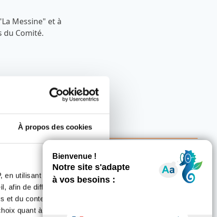
"La Messine" et à
s du Comité.
À propos des cookies
 en utilisant des
, afin de diffuser des
s et du contenu, ainsi que de
ccordées
oix quant à l'utilisation de