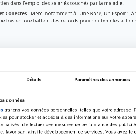
tien dans l'emploi des salariés touchés par la maladie.
et Collectes
: Merci notamment à "Une Rose, Un Espoir", à 
une fois encore battent des records pour soutenir les action
7
8
8
2
3
7
7
6
adhérents
Détails
Paramètres des annonces
2
7
0
2
2
7
1
4
1
3
7
9
2
8
5
vos données
5
1
3
bénévoles
2
3
3
2
9
3
6
es
traitons vos données personnelles, telles que votre adresse IP,
8
5
8
9
0
3
0
es pour stocker et accéder à des informations sur votre appareil
2
0
6
6
5
5
€
0
6
8
0
sonnalisés, d'effectuer des mesures de performance des publicité
6
1
4
9
2
2
3
7
2
6
0
1
3
de subventions a
e, favorisant ainsi le développement de services. Vous avez le ch
2
6
5