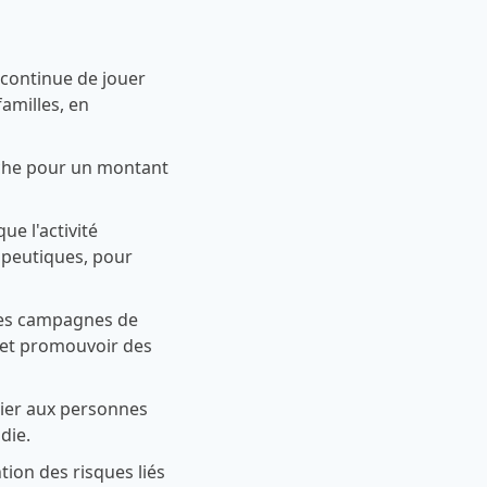
 continue de jouer
familles, en
rche pour un montant
ue l'activité
apeutiques, pour
 des campagnes de
r et promouvoir des
cier aux personnes
die.
ion des risques liés