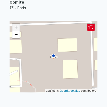
Comité
75 - Paris
+
−
Leaflet | ©
OpenStreetMap
contributors