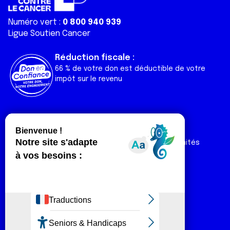
Numéro vert :
0 800 940 939
Ligue Soutien Cancer
Réduction fiscale :
66 % de votre don est déductible de votre
impôt sur le revenu
Liens utiles
Espaces
Nos actualités
Forum
Nos publications
Espace Ligue & comités
Contact
Espace chercheur
Devenir partenaire
Espace presse
Magazine Vivre
Intranet
Réseaux sociaux