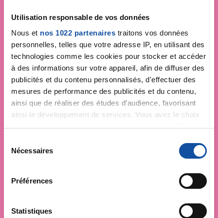
Utilisation responsable de vos données
Nous et
nos 1022 partenaires
traitons vos données
personnelles, telles que votre adresse IP, en utilisant des
technologies comme les cookies pour stocker et accéder
à des informations sur votre appareil, afin de diffuser des
publicités et du contenu personnalisés, d'effectuer des
mesures de performance des publicités et du contenu,
ainsi que de réaliser des études d’audience, favorisant
ainsi le développement de services. Vous avez le choix
quant à l'utilisation de vos données et à leurs finalités.
Vous pouvez modifier ou retirer votre consentement à
S
tout moment en consultant la Déclaration relative aux
Nécessaires
é
cookies ou en cliquant sur l'icône de confidentialité.
l
e
Préférences
Si vous le permettez, nous aimerions également :
c
Collecter des informations sur votre localisation
t
géographique qui peuvent être précises à plusieurs
i
Statistiques