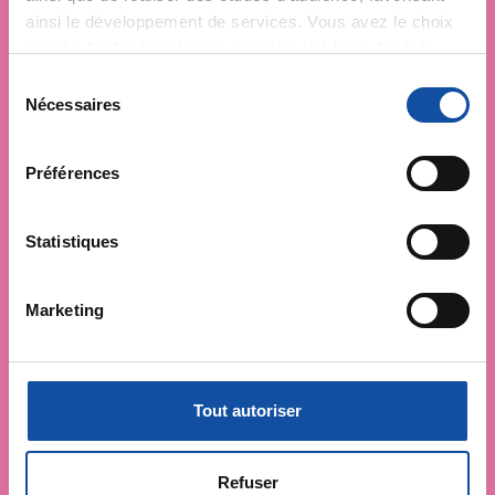
recherche
, déployer des campagnes de
ainsi le développement de services. Vous avez le choix
prévention
,
accompagner chaque
quant à l'utilisation de vos données et à leurs finalités.
personne malade
et faire vivre la
Vous pouvez modifier ou retirer votre consentement à
démocratie en santé
!
S
tout moment en consultant la Déclaration relative aux
Nécessaires
é
cookies ou en cliquant sur l'icône de confidentialité.
Une question ?
Contactez Coralie de la
l
relation adhèrent par email :
e
Préférences
relation.adherent@ligue-cancer.net
Si vous le permettez, nous aimerions également :
c
Collecter des informations sur votre localisation
t
géographique qui peuvent être précises à plusieurs
i
Statistiques
mètres près
o
Identifier votre appareil en l'analysant activement
n
Marketing
Créer une quête décès
pour en relever les caractéristiques spécifiques
d
(empreintes digitales).
u
c
Pour en savoir plus sur le traitement de vos données
Organiser une collecte
o
personnelles et définir vos préférences, reportez-vous à
Tout autoriser
n
la
section « Détails »
. Vous pouvez modifier ou retirer
s
votre consentement à tout moment à partir de la
S'informer sur les Legs
e
déclaration sur les cookies.
Refuser