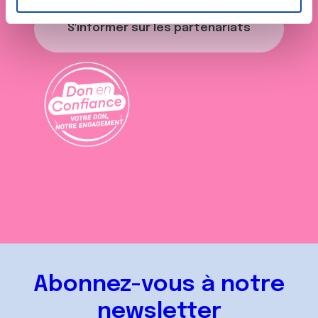
n
t
Les cookies nous permettent de personnaliser le contenu
S'informer sur les partenariats
e
et les annonces, d'offrir des fonctionnalités relatives aux
m
médias sociaux et d'analyser notre trafic. Nous
e
partageons également des informations sur l'utilisation de
n
notre site avec nos partenaires de médias sociaux, de
t
publicité et d'analyse, qui peuvent combiner celles-ci
avec d'autres informations que vous leur avez fournies
ou qu'ils ont collectées lors de votre utilisation de leurs
services.
Abonnez-vous à notre
newsletter