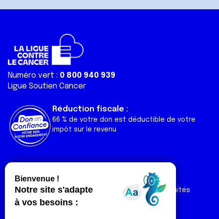
Numéro vert :
0 800 940 939
Ligue Soutien Cancer
Réduction fiscale :
66 % de votre don est déductible de votre
impôt sur le revenu
Liens utiles
Espaces
Nos actualités
Forum
Nos publications
Espace Ligue & comités
Contact
Espace chercheur
Devenir partenaire
Espace presse