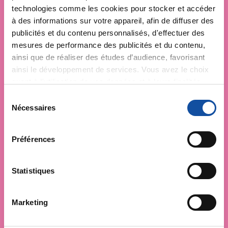
technologies comme les cookies pour stocker et accéder
à des informations sur votre appareil, afin de diffuser des
publicités et du contenu personnalisés, d'effectuer des
mesures de performance des publicités et du contenu,
ainsi que de réaliser des études d’audience, favorisant
ainsi le développement de services. Vous avez le choix
quant à l'utilisation de vos données et à leurs finalités.
Vous pouvez modifier ou retirer votre consentement à
S
tout moment en consultant la Déclaration relative aux
Nécessaires
é
cookies ou en cliquant sur l'icône de confidentialité.
l
e
Préférences
Si vous le permettez, nous aimerions également :
c
Collecter des informations sur votre localisation
t
géographique qui peuvent être précises à plusieurs
i
Statistiques
mètres près
o
Identifier votre appareil en l'analysant activement
n
Marketing
pour en relever les caractéristiques spécifiques
d
(empreintes digitales).
u