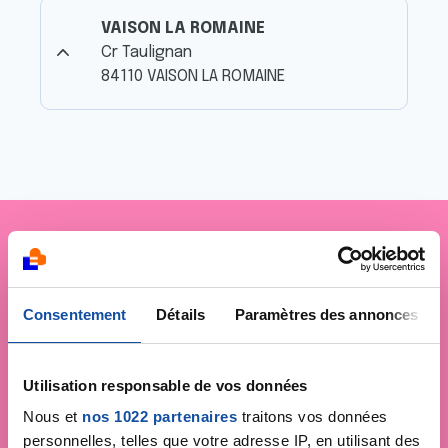
VAISON LA ROMAINE
Cr Taulignan
84110 VAISON LA ROMAINE
Je soutiens
la Ligue
contre le cancer
Consentement
Détails
Paramètres des annonces
Utilisation responsable de vos données
Nous et
nos 1022 partenaires
traitons vos données
personnelles, telles que votre adresse IP, en utilisant des