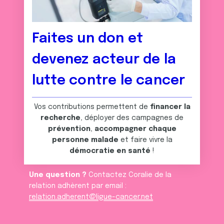
Faites un don et
devenez acteur de la
lutte contre le cancer
Vos contributions permettent de
financer la
recherche
, déployer des campagnes de
prévention
,
accompagner chaque
personne malade
et faire vivre la
démocratie en santé
!
Une question ?
Contactez Coralie de la
relation adhèrent par email :
relation.adherent@ligue-cancer.net