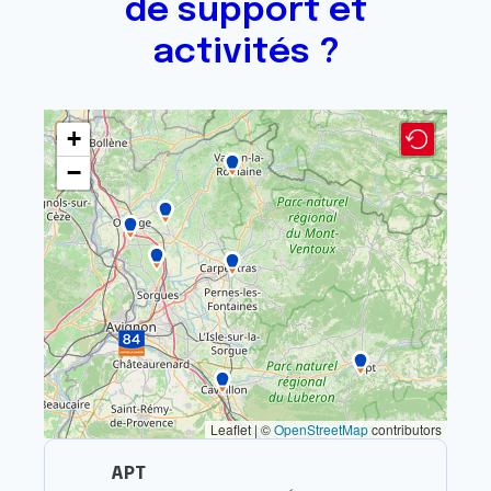
de support et
activités ?
+
−
Leaflet | ©
OpenStreetMap
contributors
APT