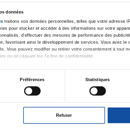
vos données
ELSAN CLINIQUE FONTVERT
es
traitons vos données personnelles, telles que votre adresse IP,
es pour stocker et accéder à des informations sur votre appareil
sonnalisés, d'effectuer des mesures de performance des publicité
e, favorisant ainsi le développement de services. Vous avez le ch
 notre
ités. Vous pouvez modifier ou retirer votre consentement à tout 
es ou en cliquant sur l'icône de confidentialité.
imerions également :
tions sur votre localisation géographique qui peuvent être précis
Préférences
Statistiques
J'accepte le
eil en l'analysant activement pour en relever les caractéristique
m'abonner.
Je souhaite é
aitement de vos données personnelles et définir vos préférences
destination 
er ou retirer votre consentement à tout moment à partir de la dé
Refuser
e personnaliser le contenu et les annonces, d'offrir des fonctio
rafic. Nous partageons également des informations sur l'utilisati