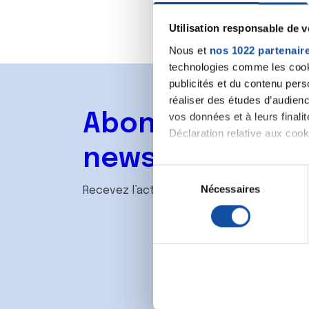
Utilisation responsable de 
Nous et
nos 1022 partenair
technologies comme les cooki
publicités et du contenu per
réaliser des études d’audienc
Abonnez-vous à
vos données et à leurs final
Déclaration relative aux cooki
newsletter
Si vous le permettez, nous a
S
Collecter des informa
Nécessaires
é
Recevez l’actualité de la Ligue.
Identifier votre appar
l
digitales).
e
Pour en savoir plus sur le tr
c
Détails »
. Vous pouvez modifi
t
i
Les cookies nous permettent d
o
sociaux et d'analyser notre t
n