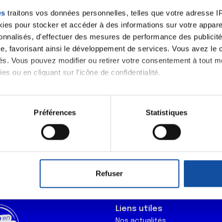
es
traitons vos données personnelles, telles que votre adresse IP,
es pour stocker et accéder à des informations sur votre appareil
sonnalisés, d'effectuer des mesures de performance des publicité
 notre
e, favorisant ainsi le développement de services. Vous avez le ch
ités. Vous pouvez modifier ou retirer votre consentement à tout 
es ou en cliquant sur l'icône de confidentialité.
J'accepte le
imerions également :
m'abonner.
tions sur votre localisation géographique qui peuvent être précis
Préférences
Statistiques
eil en l'analysant activement pour en relever les caractéristique
Je souhaite é
destination 
aitement de vos données personnelles et définir vos préférences
er ou retirer votre consentement à tout moment à partir de la dé
Refuser
e personnaliser le contenu et les annonces, d'offrir des fonctio
rafic. Nous partageons également des informations sur l'utilisati
, de publicité et d'analyse, qui peuvent combiner celles-ci avec
Liens utiles
ils ont collectées lors de votre utilisation de leurs services.
Nos actualités