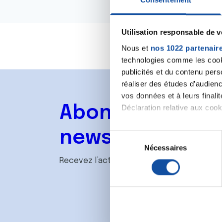
Utilisation responsable de 
Nous et
nos 1022 partenair
technologies comme les cooki
publicités et du contenu per
réaliser des études d’audienc
vos données et à leurs final
Abonnez-vous à
Déclaration relative aux cooki
Si vous le permettez, nous a
newsletter
S
Collecter des informa
Nécessaires
é
Identifier votre appar
l
Recevez l’actualité de la Ligue.
digitales).
e
Pour en savoir plus sur le tr
c
Détails »
. Vous pouvez modifi
t
i
Les cookies nous permettent d
o