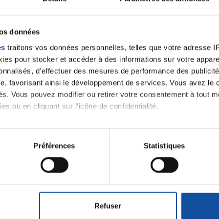
vos données
SOCIETE NAUTIQUE D'AVIGNON
es
traitons vos données personnelles, telles que votre adresse IP,
es pour stocker et accéder à des informations sur votre appareil
sonnalisés, d'effectuer des mesures de performance des publicité
e, favorisant ainsi le développement de services. Vous avez le ch
ités. Vous pouvez modifier ou retirer votre consentement à tout 
 notre
es ou en cliquant sur l'icône de confidentialité.
imerions également :
tions sur votre localisation géographique qui peuvent être précis
Préférences
Statistiques
eil en l'analysant activement pour en relever les caractéristique
J'accepte le
m'abonner.
aitement de vos données personnelles et définir vos préférences
Je souhaite é
er ou retirer votre consentement à tout moment à partir de la dé
destination 
Refuser
e personnaliser le contenu et les annonces, d'offrir des fonctio