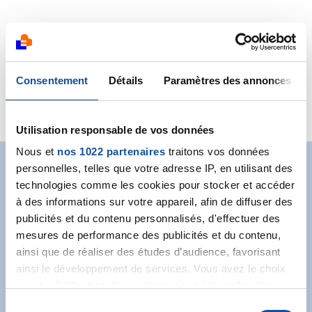
Consentement
Détails
Paramètres des annonces
VILLE D'AVIGNON
Utilisation responsable de vos données
Nous et
nos 1022 partenaires
traitons vos données
personnelles, telles que votre adresse IP, en utilisant des
Abonnez-vous à notre
technologies comme les cookies pour stocker et accéder
à des informations sur votre appareil, afin de diffuser des
newsletter
publicités et du contenu personnalisés, d'effectuer des
mesures de performance des publicités et du contenu,
Recevez l’actualité de la Ligue.
ainsi que de réaliser des études d’audience, favorisant
ainsi le développement de services. Vous avez le choix
quant à l'utilisation de vos données et à leurs finalités.
Vous pouvez modifier ou retirer votre consentement à
S