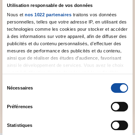
d'informations.
Utilisation responsable de vos données
Nous et
nos 1022 partenaires
traitons vos données
Sélectionner un comité
personnelles, telles que votre adresse IP, en utilisant des
technologies comme les cookies pour stocker et accéder
à des informations sur votre appareil, afin de diffuser des
publicités et du contenu personnalisés, d'effectuer des
mesures de performance des publicités et du contenu,
ainsi que de réaliser des études d’audience, favorisant
Forum de discussion
ainsi le développement de services. Vous avez le choix
quant à l'utilisation de vos données et à leurs finalités.
Un espace dédié aux patients et à leurs proches
Vous pouvez modifier ou retirer votre consentement à
S
qui souhaitent échanger et partager leur vécu,
tout moment en consultant la Déclaration relative aux
Nécessaires
é
leur expérience.
cookies ou en cliquant sur l'icône de confidentialité.
l
e
Accéder au forum
Préférences
Si vous le permettez, nous aimerions également :
c
Collecter des informations sur votre localisation
t
géographique qui peuvent être précises à plusieurs
i
Statistiques
mètres près
o