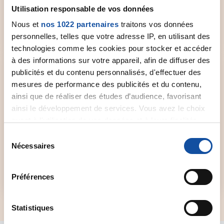
d'informations.
Utilisation responsable de vos données
Nous et
nos 1022 partenaires
traitons vos données
Sélectionner un comité
personnelles, telles que votre adresse IP, en utilisant des
technologies comme les cookies pour stocker et accéder
à des informations sur votre appareil, afin de diffuser des
publicités et du contenu personnalisés, d'effectuer des
mesures de performance des publicités et du contenu,
ainsi que de réaliser des études d’audience, favorisant
Forum de discussion
ainsi le développement de services. Vous avez le choix
quant à l'utilisation de vos données et à leurs finalités.
Un espace dédié aux patients et à leurs proches
Vous pouvez modifier ou retirer votre consentement à
S
qui souhaitent échanger et partager leur vécu,
tout moment en consultant la Déclaration relative aux
Nécessaires
é
leur expérience.
cookies ou en cliquant sur l'icône de confidentialité.
l
e
Accéder au forum
Préférences
Si vous le permettez, nous aimerions également :
c
Collecter des informations sur votre localisation
t
géographique qui peuvent être précises à plusieurs
i
Statistiques
mètres près
o