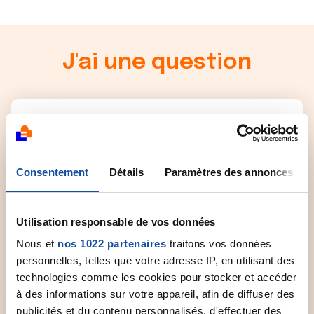
J'ai une question
Consentement
Détails
Paramètres des annonces
Ligue Soutien Cancer
Un numéro vert national (gratuit, anonyme et
confidentiel) joignable du lundi au vendredi de 9h
Utilisation responsable de vos données
à 19h.
Nous et
nos 1022 partenaires
traitons vos données
personnelles, telles que votre adresse IP, en utilisant des
0 800 940 939
technologies comme les cookies pour stocker et accéder
à des informations sur votre appareil, afin de diffuser des
publicités et du contenu personnalisés, d'effectuer des