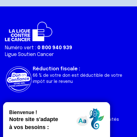
Numéro vert :
0 800 940 939
Ligue Soutien Cancer
Réduction fiscale :
66 % de votre don est déductible de votre
impôt sur le revenu
Liens utiles
Espaces
Nos actualités
Forum
Nos publications
Espace Ligue & comités
Contact
Espace chercheur
Devenir partenaire
Espace presse