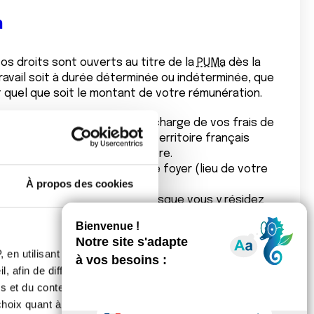
n
os droits sont ouverts au titre de la
PUMa
dès la
ravail soit à durée déterminée ou indéterminée, que
t quel que soit le montant de votre rémunération.
ous bénéficiez de la prise en charge de vos frais de
e stable et régulière sur le territoire français
ionalité française ou étrangère.
ce lorsque vous y avez votre foyer (lieu de votre
À propos des cookies
de votre séjour principal ;
ence en France est reconnu lorsque vous y résidez
à la
PUMa
, puis au moins 6 mois par an.
 de justifier d’une résidence d’au moins trois mois
 en utilisant des
, afin de diffuser des
nseignement ou stagiaires en France dans le cadre
s et du contenu, ainsi que de
 scientifique ;
oix quant à l'utilisation de
ions familiales, allocations logement, allocations