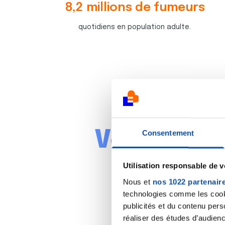
8
,
2
millions de fumeurs
7
4
quotidiens en population adulte.
8
6
4
7
5
6
6
3
8
1
6
0
2
3
2
9
8
3
Vous proté
Consentement
8
4
3
4
Utilisation responsable de 
8
1
4
8
Nous et
nos 1022 partenair
technologies comme les cooki
1
5
publicités et du contenu per
6
7
réaliser des études d’audienc
0
0