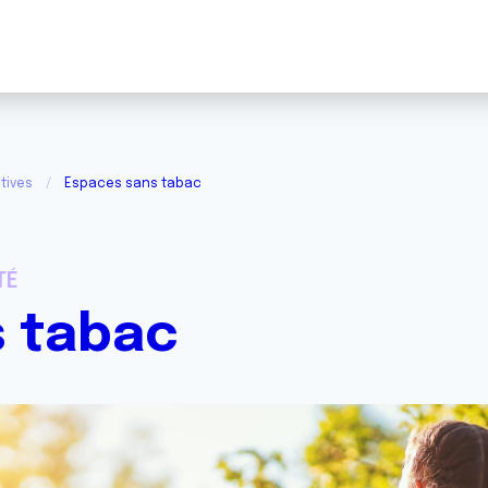
tives
Espaces sans tabac
TÉ
 tabac