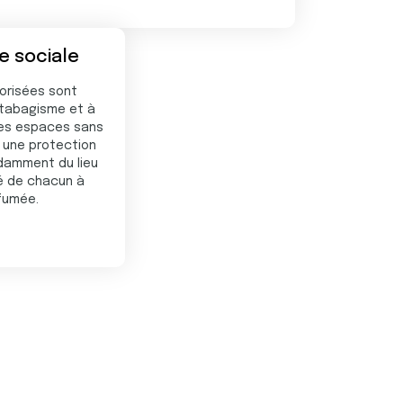
ce sociale
orisées sont
tabagisme et à
des espaces sans
t une protection
damment du lieu
té de chacun à
 fumée.