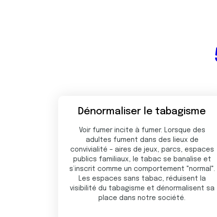
e
n
t
e
m
e
n
t
Dénormaliser le tabagisme
Voir fumer incite à fumer. Lorsque des
adultes fument dans des lieux de
convivialité – aires de jeux, parcs, espaces
publics familiaux, le tabac se banalise et
s’inscrit comme un comportement "normal".
Les espaces sans tabac, réduisent la
visibilité du tabagisme et dénormalisent sa
place dans notre société.