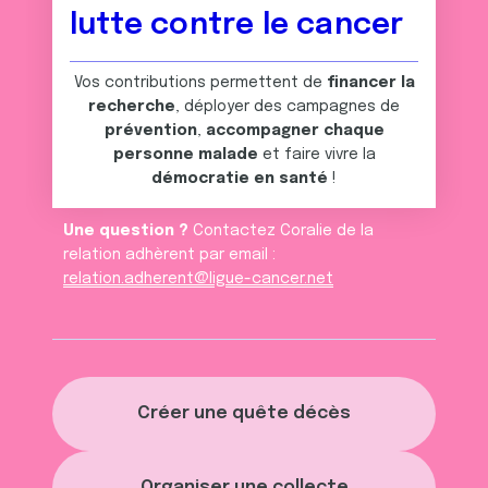
lutte contre le cancer
Vos contributions permettent de
financer la
recherche
, déployer des campagnes de
prévention
,
accompagner chaque
personne malade
et faire vivre la
démocratie en santé
!
Une question ?
Contactez Coralie de la
relation adhèrent par email :
relation.adherent@ligue-cancer.net
Créer une quête décès
Organiser une collecte