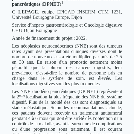
1
pancréatiques (DPNET)
C LEPAGE
, équipe EPICAD INSERM CTM 1231,
Université Bourgogne Europe, Dijon
Service d’hépato gastroentérologie et Oncologie digestive
CHU Dijon Bourgogne
Année de financement du projet : 2022.
Les néoplasies neuroendocrines (NNE) sont des tumeurs
rares ayant des présentations cliniques diverses dont le
nombre de nouveaux cas a été multipliée par près de 2,5
en 30 ans. En raison d'un pronostic nettement moins
péjoratif que la plupart des cancers digestifs, leur
prévalence, c’est-à-dire le nombre de personne pris en
charge dans le système de soin, est élevée. Les
localisations digestives sont les plus fréquentes.
Les NNE duodéno-pancréatiques (DP-NET) représentent
ème
la 2
localisation la plus fréquente des NNE du système
digestif. Plus de la moitié des cas sont diagnostiqués au
stade métastatique. Selon les recommandations actuelle,
ces patients doivent recevoir un traitement antitumoral
pendant 4 à 6 mois qui doit être arrêté dès l'obtention d'un
contrôle de la maladie, avant la survenue de complications
ou d'une progression sous traitement. Il est courant