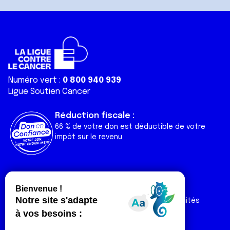
Numéro vert :
0 800 940 939
Ligue Soutien Cancer
Réduction fiscale :
66 % de votre don est déductible de votre
impôt sur le revenu
Liens utiles
Espaces
Nos actualités
Forum
Nos publications
Espace Ligue & comités
Contact
Espace chercheur
Devenir partenaire
Espace presse