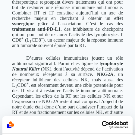
thérapeutique regroupant divers traitements qui ont pour
but de restaurer une réponse immunitaire anti-tumorale.
Combiner RT et IT constitue aujourd’hui un axe de
recherche majeur en cherchant à obtenir un
effet
synergique
grâce à l’association. C’est le cas des
traitements anti-PD-L1
, des inhibiteurs de checkpoint
qui ont pour but de restaurer l’activité des lymphocytes T
+
+
CD8
(L
CD8
), un acteur majeur de la réponse immune
T
anti-tumorale souvent épuisé par la RT.
D’autres cellules immunitaires jouent un rôle
antitumoral significatif. Parmi elles figure le
lymphocyte
Natural Killer
(NK), dont l’activité dépend de l’activation
de nombreux récepteurs à sa surface.
NKG2A
, un
récepteur inhibiteur des cellules NK, mais aussi des
+
L
CD8
, est récemment devenu une cible potentielle pour
T
des IT visant à restaurer l’activité immune antitumorale.
Cependant, les effets de la RT sur les cellules NK et sur
l’expression de NKG2A restent mal compris. L'objectif de
notre étude était donc d’une part d'analyser l’impact de la
RT et de son fractionnement sur les cellules NK, et d’autre
part d’évaluer l’efficacité d’un traitement combiné : RT +
IT anti-NKG2A +/- IT anti-PD-L1.