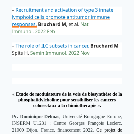
Recruitment and activation of type 3 innate
-
lymphoid cells promote antitumor immune
responses.
Bruchard M
, et al.
Nat
Immunol.
2022 Feb
The role of ILC subsets in cancer.
Bruchard M
,
-
Spits H.
Semin Immunol.
2022 Nov
« Etude de modulateurs de la voie de biosynthèse de la
phosphatidylcholine pour sensibiliser les cancers
colorectaux à la chimiothérapie ».
Pr. Dominique Delmas
, Université Bourgogne Europe,
INSERM U1231 ; Centre Georges François Leclerc,
21000 Dijon, France, financement 2022.
Ce projet de