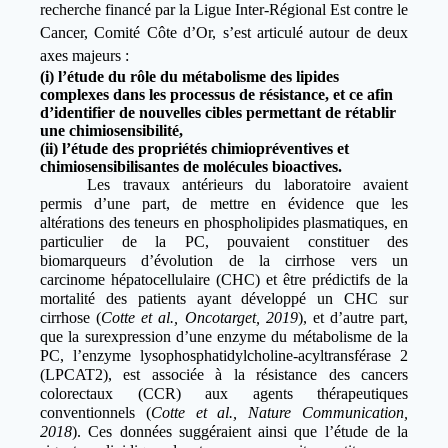
recherche financé par la Ligue Inter-Régional Est contre le
Cancer, Comité Côte d’Or, s’est articulé autour de deux
axes majeurs :
(i) l’étude du rôle du métabolisme des lipides
complexes dans les processus de résistance, et ce afin
d’identifier de nouvelles cibles permettant de rétablir
une chimiosensibilité,
(ii) l’étude des propriétés chimiopréventives et
chimiosensibilisantes de molécules bioactives.
Les travaux antérieurs du laboratoire avaient
permis d’une part, de mettre en évidence que les
altérations des teneurs en phospholipides plasmatiques, en
particulier de la PC, pouvaient constituer des
biomarqueurs d’évolution de la cirrhose vers un
carcinome hépatocellulaire (CHC) et être prédictifs de la
mortalité des patients ayant développé un CHC sur
cirrhose (
Cotte et al., Oncotarget, 2019
), et d’autre part,
que la surexpression d’une enzyme du métabolisme de la
PC, l’enzyme lysophosphatidylcholine-acyltransférase 2
(LPCAT2), est associée à la résistance des cancers
colorectaux (CCR) aux agents thérapeutiques
conventionnels (
Cotte et al., Nature Communication,
2018
). Ces données suggéraient ainsi que l’étude de la