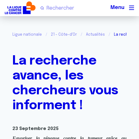
Men
Ligue nationale
21 - Côte-d'Or
Actualités
La recherche
La recherche
avance, les
chercheurs vous
informent !
23 Septembre 2025
Favoriser la réponse contre la tumeur grâce au