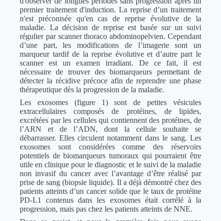
d'observer de longues périodes sans progression après un
premier traitement d'induction. La reprise d’un traitement
n'est préconisée qu'en cas de reprise évolutive de la
maladie. La décision de reprise est basée sur un suivi
régulier par scanner thoraco abdominopelvien. Cependant
d’une part, les modifications de l’imagerie sont un
marqueur tardif de la reprise évolutive et d’autre part le
scanner est un examen irradiant. De ce fait, il est
nécessaire de trouver des biomarqueurs permettant de
détecter la récidive précoce afin de reprendre une phase
thérapeutique dès la progression de la maladie.
Les exosomes (figure 1) sont de petites vésicules
extracellulaires composés de protéines, de lipides,
excrétées par les cellules qui contiennent des protéines, de
l’ARN et de l’ADN, dont la cellule souhaite se
débarrasser. Elles circulent notamment dans le sang. Les
exosomes sont considérées comme des réservoirs
potentiels de biomarqueurs tumoraux qui pourraient être
utile en clinique pour le diagnostic et le suivi de la maladie
non invasif du cancer avec l’avantage d’être réalisé par
prise de sang (biopsie liquide). Il a déjà démontré chez des
patients atteints d’un cancer solide que le taux de protéine
PD-L1 contenus dans les exosomes était corrélé à la
progression, mais pas chez les patients atteints de NNE.