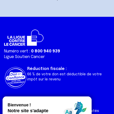
Numéro vert :
0 800 940 939
Ligue Soutien Cancer
Réduction fiscale :
66 % de votre don est déductible de votre
impôt sur le revenu
Liens utiles
Espaces
Nos actualités
Forum
Nos publications
Espace Ligue & comités