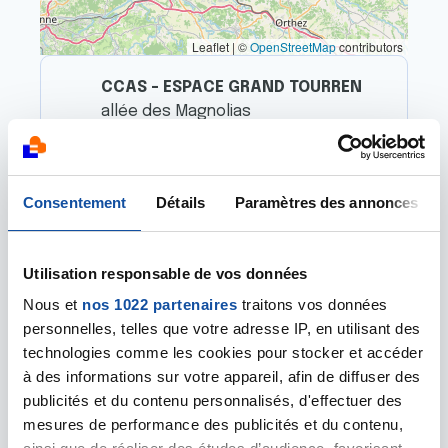
Leaflet | ©
OpenStreetMap
contributors
CCAS - ESPACE GRAND TOURREN
allée des Magnolias
40230 SAINT-VINCENT-DE-TYROSSE
0558909888/0558902319
espace-ligue-tyrosse.cd40@ligue-
Consentement
Détails
Paramètres des annonces
cancer.net
Utilisation responsable de vos données
DAX - Comité départemental
Nous et
nos 1022 partenaires
traitons vos données
51 Avenue Victor Hugo
personnelles, telles que votre adresse IP, en utilisant des
Résidence "Le Paseo"
technologies comme les cookies pour stocker et accéder
40100 DAX
à des informations sur votre appareil, afin de diffuser des
05 58 90 23 19
publicités et du contenu personnalisés, d'effectuer des
cd40@ligue-cancer.net
mesures de performance des publicités et du contenu,