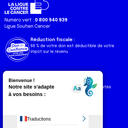
Numéro vert :
0 800 940 939
Ligue Soutien Cancer
Réduction fiscale :
66 % de votre don est déductible de votre
impôt sur le revenu
Liens utiles
Espaces
Nos actualités
Forum
Nos publications
Espace Ligue & comités
Contact
Espace chercheur
Devenir partenaire
Espace presse
Magazine Vivre
Intranet
Réseaux sociaux