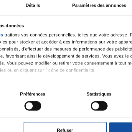
Détails
Paramètres des annonces
Nos activités
Séances de
physiques
sophrologie
vos données
es
traitons vos données personnelles, telles que votre adresse IP,
es pour stocker et accéder à des informations sur votre appareil
sonnalisés, d'effectuer des mesures de performance des publicité
e, favorisant ainsi le développement de services. Vous avez le ch
nements proposés par
ités. Vous pouvez modifier ou retirer votre consentement à tout 
es ou en cliquant sur l'icône de confidentialité.
imerions également :
tions sur votre localisation géographique qui peuvent être précis
Préférences
Statistiques
iens
la Ligue contre l
eil en l'analysant activement pour en relever les caractéristique
aitement de vos données personnelles et définir vos préférences
er ou retirer votre consentement à tout moment à partir de la dé
Refuser