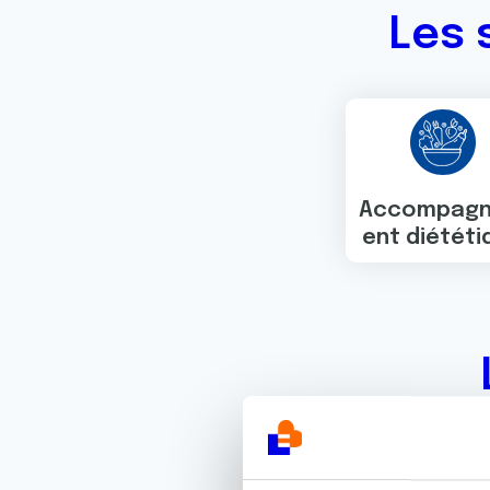
Les 
Accompag
ent diététi