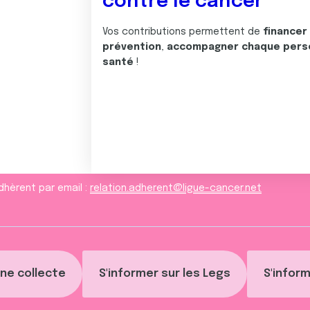
contre le cancer
Vos contributions permettent de
financer
prévention
,
accompagner chaque pers
santé
!
dhèrent par email :
relation.adherent@ligue-cancer.net
ne collecte
S'informer sur les Legs
S'inform