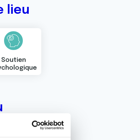
 lieu
Soutien
ychologique
u