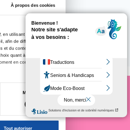
À propos des cookies
 en utilisant des
, afin de diffuser des
s et du contenu, ainsi que de
oix quant à l'utilisation de
 ce lieu
moment en consultant la
es à plusieurs mètres près
Marketing
e cancer
s spécifiques (empreintes
, reportez-vous à la
section «
claration sur les cookies.
Tout autoriser