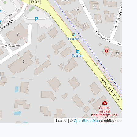
Leaflet | ©
OpenStreetMap
contributors