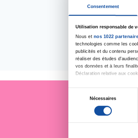
Consentement
Utilisation responsable de 
Nous et
nos 1022 partenair
technologies comme les cooki
publicités et du contenu per
réaliser des études d’audienc
Les évé
vos données et à leurs final
Déclaration relative aux cooki
Si vous le permettez, nous a
S
Collecter des informa
Nécessaires
é
Je sout
Identifier votre appar
l
digitales).
e
Pour en savoir plus sur le tr
c
Détails »
. Vous pouvez modifi
t
i