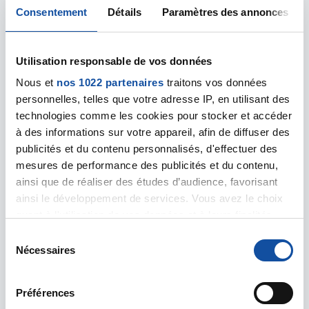
Découvrez notre nouveau dépliant présentant
Consentement
Détails
Paramètres des annonces
les différents parcours et démarches
administratives qui s'offrent aux personnes
atteintes ou ayant été atteintes d'un cancer !
Utilisation responsable de vos données
Nous et
nos 1022 partenaires
traitons vos données
En savoir plus
personnelles, telles que votre adresse IP, en utilisant des
technologies comme les cookies pour stocker et accéder
Image
à des informations sur votre appareil, afin de diffuser des
publicités et du contenu personnalisés, d'effectuer des
mesures de performance des publicités et du contenu,
ainsi que de réaliser des études d’audience, favorisant
ainsi le développement de services. Vous avez le choix
quant à l'utilisation de vos données et à leurs finalités.
Vous pouvez modifier ou retirer votre consentement à
S
tout moment en consultant la Déclaration relative aux
Nécessaires
é
cookies ou en cliquant sur l'icône de confidentialité.
l
e
Préférences
Si vous le permettez, nous aimerions également :
c
21 AVRIL 2026