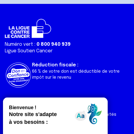
Numéro vert :
0 800 940 939
Ligue Soutien Cancer
Réduction fiscale :
66 % de votre don est déductible de votre
impôt sur le revenu
Liens utiles
Espaces
Nos actualités
Forum
Nos publications
Espace Ligue & comités
Contact
Espace chercheur
Devenir partenaire
Espace presse