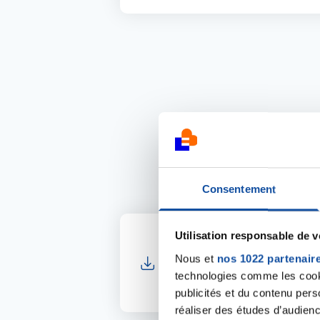
Les r
Consentement
Utilisation responsable de 
30 - Gard
Nous et
nos 1022 partenair
L'Essentiel du Comité 
technologies comme les cooki
pdf - 5.43 Mo
publicités et du contenu per
réaliser des études d’audienc