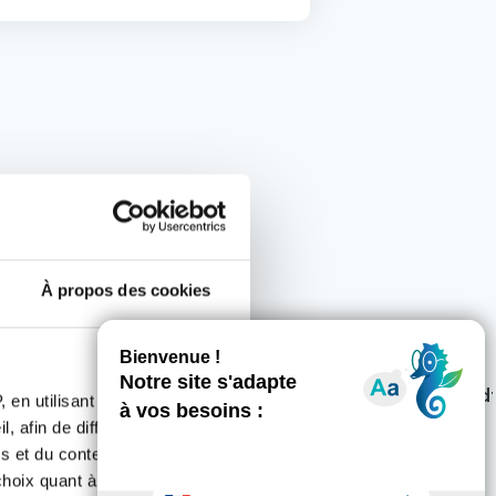
comité
À propos des cookies
cd30_rapport_dactivites_2023_compressed.pd
 en utilisant des
pdf - 2.28 Mo
, afin de diffuser des
s et du contenu, ainsi que de
oix quant à l'utilisation de