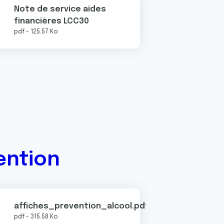
Note de service aides
financières LCC30
pdf - 125.57 Ko
ention
ique.pdf
affiches_prevention_alcool.pdf
pdf - 315.58 Ko