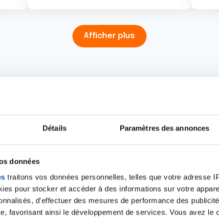
Afficher plus
apports d'activité du 
Détails
Paramètres des annonces
vos données
30 - Gard
CD30_Rapport d'activités
es
traitons vos données personnelles, telles que votre adresse IP,
2024
2024.pdf
es pour stocker et accéder à des informations sur votre appareil
pdf - 31.29 Mo
sonnalisés, d'effectuer des mesures de performance des publicité
e, favorisant ainsi le développement de services. Vous avez le ch