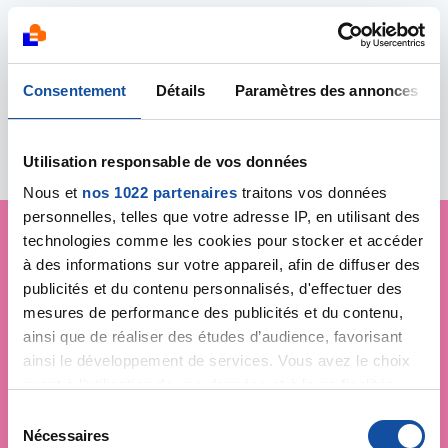
Consentement
Détails
Paramètres des annonces
Partager :
Utilisation responsable de vos données
Nous et
nos 1022 partenaires
traitons vos données
personnelles, telles que votre adresse IP, en utilisant des
technologies comme les cookies pour stocker et accéder
à des informations sur votre appareil, afin de diffuser des
Je soutiens
la Ligue
publicités et du contenu personnalisés, d'effectuer des
contre le cancer
mesures de performance des publicités et du contenu,
ainsi que de réaliser des études d’audience, favorisant
ainsi le développement de services. Vous avez le choix
quant à l'utilisation de vos données et à leurs finalités.
Vous pouvez modifier ou retirer votre consentement à
S
tout moment en consultant la Déclaration relative aux
Nécessaires
é