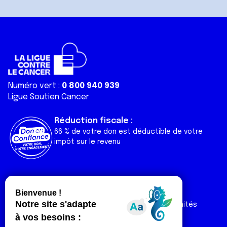
Numéro vert :
0 800 940 939
Ligue Soutien Cancer
Réduction fiscale :
66 % de votre don est déductible de votre
impôt sur le revenu
Liens utiles
Espaces
Nos actualités
Forum
Nos publications
Espace Ligue & comités
Contact
Espace chercheur