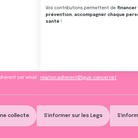
Vos contributions permettent de
financer
prévention
,
accompagner chaque pers
santé
!
dhèrent par email :
relation.adherent@ligue-cancer.net
ne collecte
S'informer sur les Legs
S'inform