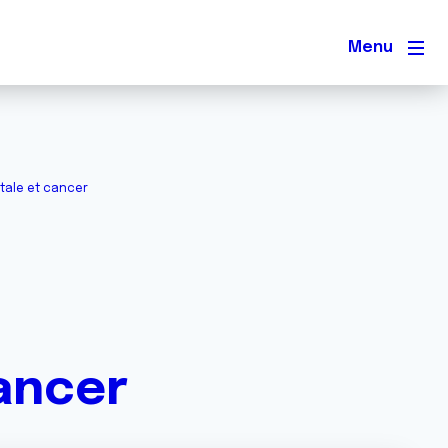
Men
tale et cancer
ancer