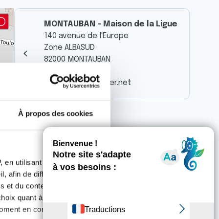
MONTAUBAN - Maison de la Ligue
140 avenue de l'Europe
Zone ALBASUD
82000 MONTAUBAN
05 63 63 52 39
cd82@ligue-cancer.net
À propos des cookies
 en utilisant des
, afin de diffuser des
s et du contenu, ainsi que de
oix quant à l'utilisation de
moment en consultant la