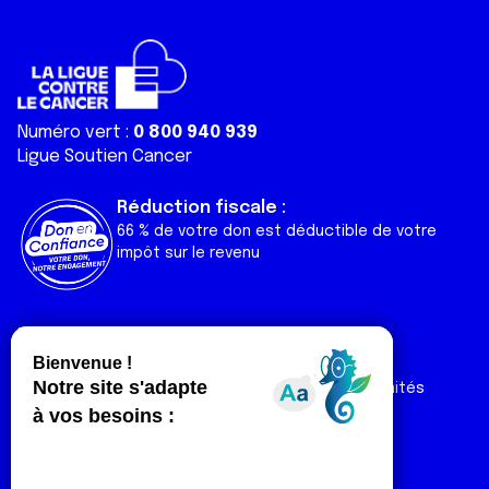
Numéro vert :
0 800 940 939
Ligue Soutien Cancer
Réduction fiscale :
66 % de votre don est déductible de votre
impôt sur le revenu
Liens utiles
Espaces
Nos actualités
Forum
Nos publications
Espace Ligue & comités
Contact
Espace chercheur
Devenir partenaire
Espace presse
Magazine Vivre
Intranet