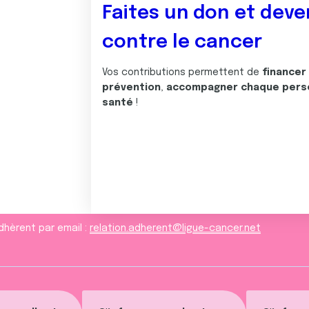
Faites un don et deve
contre le cancer
Vos contributions permettent de
financer
prévention
,
accompagner chaque pers
santé
!
dhèrent par email :
relation.adherent@ligue-cancer.net