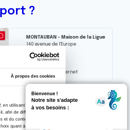
port ?
MONTAUBAN - Maison de la Ligue
140 avenue de l'Europe
Zone ALBASUD
82000 MONTAUBAN
05 63 63 52 39
cd82@ligue-cancer.net
À propos des cookies
 en utilisant des
, afin de diffuser des
s et du contenu, ainsi que de
oix quant à l'utilisation de