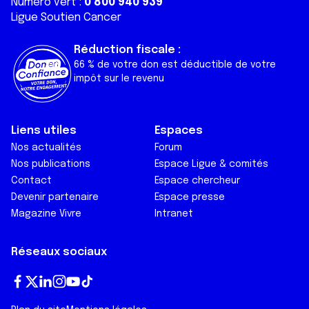
Numéro vert :
0 800 940 939
Ligue Soutien Cancer
Réduction fiscale :
66 % de votre don est déductible de votre
impôt sur le revenu
Liens utiles
Espaces
Nos actualités
Forum
Nos publications
Espace Ligue & comités
Contact
Espace chercheur
Devenir partenaire
Espace presse
Magazine Vivre
Intranet
Réseaux sociaux
Fa
T
Lin
In
Yo
Tik