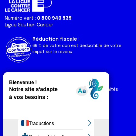
Numéro vert :
0 800 940 939
Ligue Soutien Cancer
Réduction fiscale :
66 % de votre don est déductible de votre
impôt sur le revenu
Liens utiles
Espaces
Nos actualités
Forum
Nos publications
Espace Ligue & comités
Contact
Espace chercheur
Devenir partenaire
Espace presse
Magazine Vivre
Intranet
Réseaux sociaux