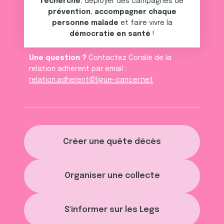
recherche
, déployer des campagnes de
prévention
,
accompagner chaque
personne malade
et faire vivre la
démocratie en santé
!
Une question ?
Contactez Coralie de la
relation adhèrent par email :
relation.adherent@ligue-cancer.net
Créer une quête décès
Organiser une collecte
S'informer sur les Legs