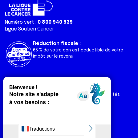
Numéro vert :
0 800 940 939
Ligue Soutien Cancer
Réduction fiscale :
66 % de votre don est déductible de votre
impôt sur le revenu
Liens utiles
Espaces
Nos actualités
Forum
Nos publications
Espace Ligue & comités
Contact
Espace chercheur
Devenir partenaire
Espace presse
Magazine Vivre
Intranet
Réseaux sociaux