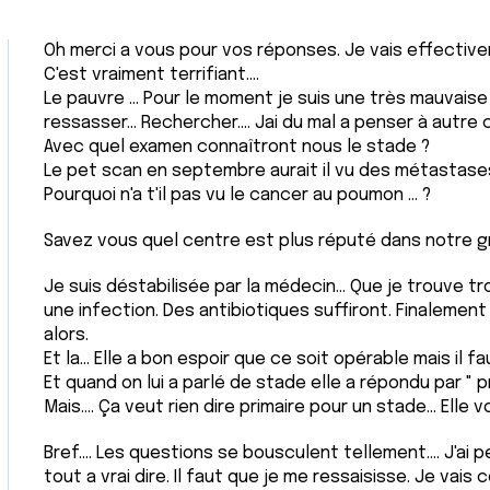
Oh merci a vous pour vos réponses. Je vais effectiveme
C'est vraiment terrifiant....
Le pauvre ... Pour le moment je suis une très mauvais
ressasser... Rechercher.... Jai du mal a penser à autre c
Avec quel examen connaîtront nous le stade ?
Le pet scan en septembre aurait il vu des métastase
Pourquoi n'a t'il pas vu le cancer au poumon ... ?
Savez vous quel centre est plus réputé dans notre g
Je suis déstabilisée par la médecin... Que je trouve tr
une infection. Des antibiotiques suffiront. Finalemen
alors.
Et la... Elle a bon espoir que ce soit opérable mais il fa
Et quand on lui a parlé de stade elle a répondu par " pr
Mais.... Ça veut rien dire primaire pour un stade... Elle vo
Bref.... Les questions se bousculent tellement.... J'ai peu
tout a vrai dire. Il faut que je me ressaisisse. Je vais c