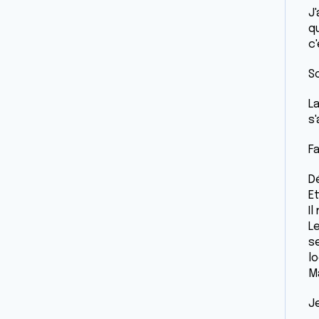
J'
qu
c'
S
L
s
Fa
Dé
Et
Il
Le
se
lo
Ma
J