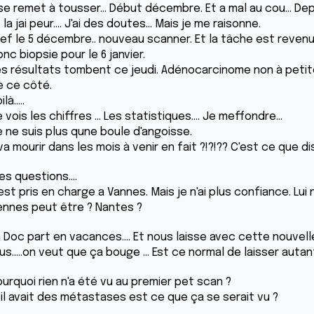
 se remet à tousser... Début décembre. Et a mal au cou... De
 la jai peur.... J'ai des doutes... Mais je me raisonne.
ref le 5 décembre.. nouveau scanner. Et la tâche est reve
nc biopsie pour le 6 janvier.
es résultats tombent ce jeudi. Adénocarcinome non à petite
e ce côté.
là.....
 vois les chiffres ... Les statistiques.... Je meffondre...
e ne suis plus qune boule d'angoisse.
 va mourir dans les mois à venir en fait ?!?!?? C'est ce que di
s questions....
 est pris en charge a Vannes. Mais je n'ai plus confiance. Lu
ennes peut être ? Nantes ?
 Doc part en vacances.... Et nous laisse avec cette nouvelle 
us.....on veut que ça bouge ... Est ce normal de laisser auta
urquoi rien n'a été vu au premier pet scan ?
 il avait des métastases est ce que ça se serait vu ?