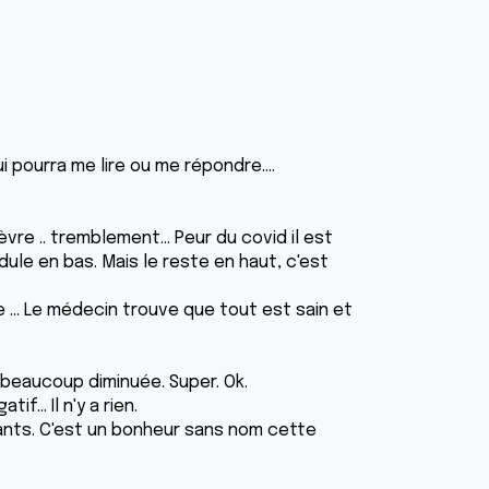
i pourra me lire ou me répondre....
èvre .. tremblement... Peur du covid il est
nodule en bas. Mais le reste en haut, c'est
 ... Le médecin trouve que tout est sain et
 beaucoup diminuée. Super. Ok.
f... Il n'y a rien.
ants. C'est un bonheur sans nom cette