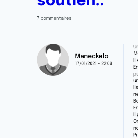
soutien..
7 commentaires
Un
Mo
Maneckelo
Il
17/01/2021 - 22:08
En
pa
un
I
n
Bo
E
Il
O
n
Pr