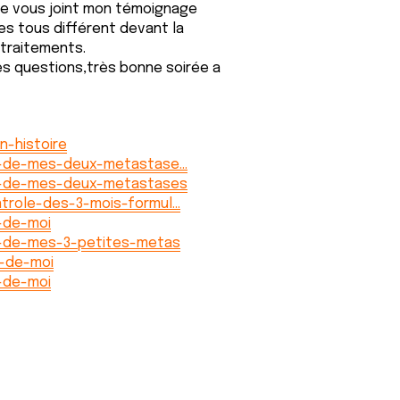
 je vous joint mon témoignage
 tous différent devant la
traitements.
des questions,très bonne soirée a
n-histoire
le-de-mes-deux-metastase…
le-de-mes-deux-metastases
trole-des-3-mois-formul…
-de-moi
e-de-mes-3-petites-metas
e-de-moi
-de-moi