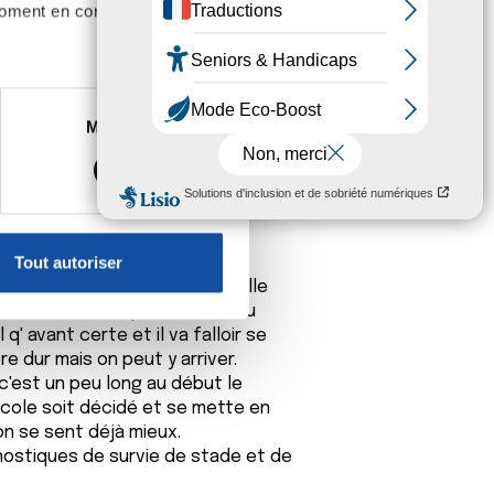
moment en consultant la
es à plusieurs mètres près
Marketing
s spécifiques (empreintes
, reportez-vous à la
section «
ose que je me suis dit"youpi des
claration sur les cookies.
Tout autoriser
ses et j'en passe sont sont
nnalités relatives aux médias
 passage et çà apporte une telle
on de notre site avec nos
 non,tout n'est pas fini,bien au
q' avant certe et il va falloir se
 d'autres informations que
re dur mais on peut y arriver.
est un peu long au début le
ocole soit décidé et se mette en
n se sent déjà mieux.
nostiques de survie de stade et de