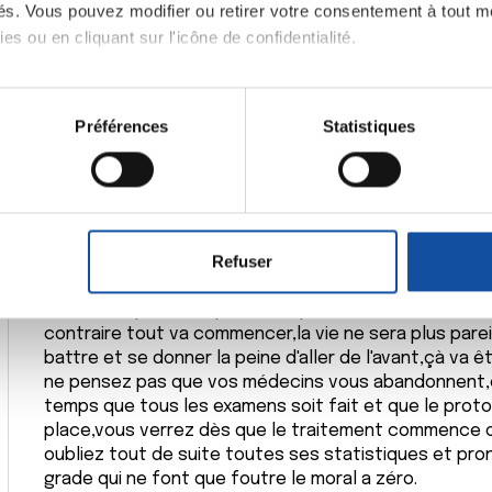
ités. Vous pouvez modifier ou retirer votre consentement à tout 
es ou en cliquant sur l'icône de confidentialité.
Citer
imerions également :
tions sur votre localisation géographique qui peuvent être précis
Préférences
Statistiques
eil en l'analysant activement pour en relever les caractéristique
bonsoir laurène,
aitement de vos données personnelles et définir vos préférences
j'ai pris le temps de lire votre post et la première ch
er ou retirer votre consentement à tout moment à partir de la dé
bretons"comme moi.
Refuser
toutes vos questions,interrogations,craintes,angois
e personnaliser le contenu et les annonces, d'offrir des fonctio
légitimes,c'est çà le cancer çà bousille tout sur son
rafic. Nous partageons également des informations sur l'utilisati
tristesse qu'on a l'impression que tout est fini,et bien
contraire tout va commencer,la vie ne sera plus pareil 
, de publicité et d'analyse, qui peuvent combiner celles-ci avec
battre et se donner la peine d'aller de l'avant,çà va êt
ils ont collectées lors de votre utilisation de leurs services.
ne pensez pas que vos médecins vous abandonnent,c'
temps que tous les examens soit fait et que le prot
place,vous verrez dès que le traitement commence o
oubliez tout de suite toutes ses statistiques et pro
grade qui ne font que foutre le moral a zéro.