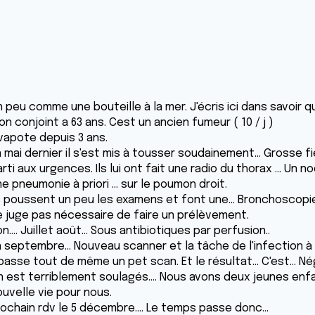
 peu comme une bouteille à la mer. J'écris ici dans savoir qu
n conjoint a 63 ans. Cest un ancien fumeur ( 10 / j )
 vapote depuis 3 ans.
 mai dernier il s'est mis à tousser soudainement... Grosse fi
rti aux urgences. Ils lui ont fait une radio du thorax ... Un 
e pneumonie à priori ... sur le poumon droit.
ls poussent un peu les examens et font une... Bronchoscopie
e juge pas nécessaire de faire un prélèvement.
n.... Juillet août... Sous antibiotiques par perfusion..
n septembre... Nouveau scanner et la tâche de l'infection à
 passe tout de même un pet scan. Et le résultat... C'est... Négati
n est terriblement soulagés.... Nous avons deux jeunes enf
ouvelle vie pour nous.
ochain rdv le 5 décembre.... Le temps passe donc...