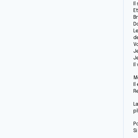
Il
Et
B
Do
L
d
Voi
Je
J
Il
Me
Il
R
La
pl
Po
Si