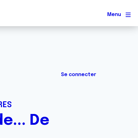
Men
Se connecter
RES
e... De