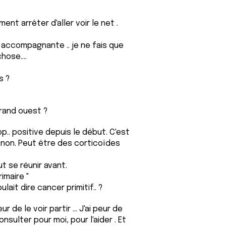
nt arrêter d'aller voir le net .
e accompagnante .. je ne fais que
hose....
s ?
rand ouest ?
op.. positive depuis le début. C'est
t non. Peut être des corticoïdes
ut se réunir avant.
imaire "
ulait dire cancer primitif.. ?
r de le voir partir ... J'ai peur de
onsulter pour moi, pour l'aider . Et