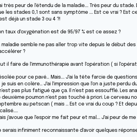
ai très peur de l'étendu de la maladie.... Très peur du stade.
e les stades 0,1 sont sans symptôme .... Est ce vrai ? Est c
est déjà un stade 3 ou 4 ?!
on taux d'oxygènation est de 95/97 % est ce assez ?
a maladie semble ne pas aller trop vite depuis le début des
'accélérer ?
ut il faire de l'immunothérapie avant l'opération ( si l'opéra
solée pour ce pavé... Mais.... J'ai la tête farcie de questions
 je suis en colère... J'ai l'impression que l'on a juste perdu du
 n'est pas plus fatigué que ça. Il n'est pas essoufflé. Les a
 deuxième poumon n'est pas touché à priori. Le cerveau non p
ptembre au petscan ( mais ... Est ce vrai du coup ? Et depui
calisé.....
is j'avoue que l'espoir me fait peur et mal.... J'ai peur de me
e serais infiniment reconnaissante d'avoir quelques répon