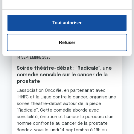
(empreintes digitales).
u
c
Pour en savoir plus sur le traitement de vos données
o
personnelles et définir vos préférences, reportez-vous à
Tout autoriser
n
la
section « Détails »
. Vous pouvez modifier ou retirer
s
votre consentement à tout moment à partir de la
e
déclaration sur les cookies.
Refuser
03 AOÛT 2026
n
t
Les cookies nous permettent de personnaliser le contenu
14 SEPTEMBRE 2026
e
et les annonces, d'offrir des fonctionnalités relatives aux
Soirée théâtre-débat : "Radicale", une
m
médias sociaux et d'analyser notre trafic. Nous
comédie sensible sur le cancer de la
e
partageons également des informations sur l'utilisation de
prostate
n
notre site avec nos partenaires de médias sociaux, de
L’association OncoVie, en partenariat avec
t
publicité et d'analyse, qui peuvent combiner celles-ci
l'HNFC et la Ligue contre le cancer, organise une
avec d'autres informations que vous leur avez fournies
soirée théâtre-débat autour de la pièce
ou qu'ils ont collectées lors de votre utilisation de leurs
“Radicale”. Cette comédie aborde avec
services.
sensibilité, émotion et humour le parcours d’un
homme confronté au cancer de la prostate.
Rendez-vous le lundi 14 septembre à 19h au