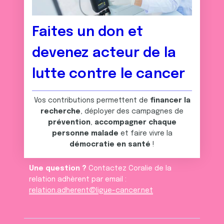
Faites un don et
devenez acteur de la
lutte contre le cancer
Vos contributions permettent de
financer la
recherche
, déployer des campagnes de
prévention
,
accompagner chaque
personne malade
et faire vivre la
démocratie en santé
!
Une question ?
Contactez Coralie de la
relation adhèrent par email :
relation.adherent@ligue-cancer.net