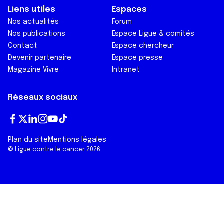
Liens utiles
Espaces
Nos actualités
Forum
Nos publications
Espace Ligue & comités
Contact
Espace chercheur
Devenir partenaire
Espace presse
Magazine Vivre
Intranet
Réseaux sociaux
Fa
T
Lin
In
Yo
Tik
Plan du site
Mentions légales
ce
wi
ke
st
ut
To
© Ligue contre le cancer 2026
bo
tt
dI
ag
ub
k
ok
er
n
ra
e
m