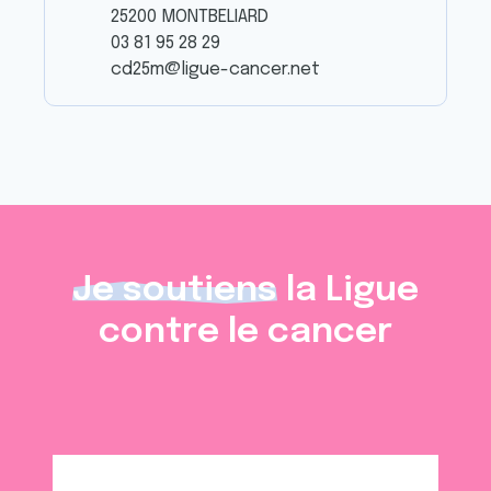
25200 MONTBELIARD
03 81 95 28 29
cd25m@ligue-cancer.net
Je soutiens
la Ligue
contre le cancer