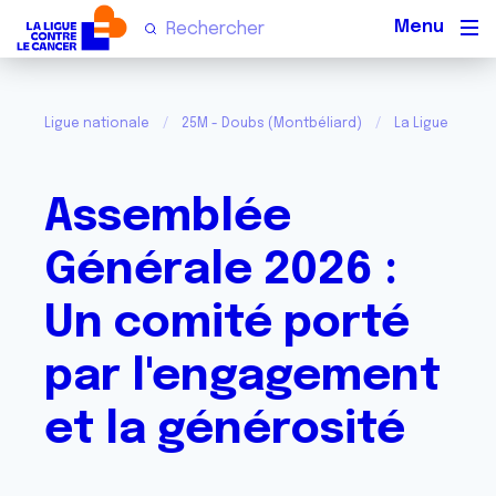
Men
Ligue nationale
25M - Doubs (Montbéliard)
La Ligue dans 
Assemblée
Générale 2026 :
Un comité porté
par l'engagement
et la générosité