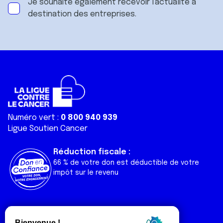
Je souhaite également recevoir l'actualité à
destination des entreprises.
Numéro vert :
0 800 940 939
Ligue Soutien Cancer
Réduction fiscale :
66 % de votre don est déductible de votre
impôt sur le revenu
Liens utiles
Espaces
Nos actualités
Forum