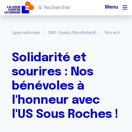
Men
Ligue nationale
25M - Doubs (Montbéliard)
Nos actualités
Solidarité et
sourires : Nos
bénévoles à
l'honneur avec
l'US Sous Roches !