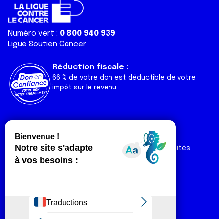
Numéro vert :
0 800 940 939
Ligue Soutien Cancer
Réduction fiscale :
66 % de votre don est déductible de votre
impôt sur le revenu
Liens utiles
Espaces
Nos actualités
Forum
Nos publications
Espace Ligue & comités
Contact
Espace chercheur
Devenir partenaire
Espace presse
Magazine Vivre
Intranet
Réseaux sociaux