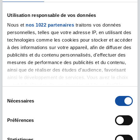
Utilisation responsable de vos données
02 JUIN 2026
Nous et
nos 1022 partenaires
traitons vos données
personnelles, telles que votre adresse IP, en utilisant des
Mélodies solidaires : Un magnifique
technologies comme les cookies pour stocker et accéder
concert de corps de chasse à l'Isle-sur-
à des informations sur votre appareil, afin de diffuser des
le-Doubs
publicités et du contenu personnalisés, d'effectuer des
Le 17 mai dernier, les voûtes de l'église Sainte-
mesures de performance des publicités et du contenu,
Bernadette à L'Isle-sur-le-Doubs ont résonné au
ainsi que de réaliser des études d’audience, favorisant
son des cors de chasse. Un moment musical
ainsi le développement de services. Vous avez le choix
hors du temps, empreint de tradition et de
quant à l'utilisation de vos données et à leurs finalités.
générosité, qui a réuni de nombreux
Vous pouvez modifier ou retirer votre consentement à
S
spectateurs autour d'une cause commune : la
tout moment en consultant la Déclaration relative aux
Nécessaires
lutte contre le cancer.
é
cookies ou en cliquant sur l'icône de confidentialité.
l
e
En savoir plus
Préférences
Si vous le permettez, nous aimerions également :
c
Collecter des informations sur votre localisation
t
Image
géographique qui peuvent être précises à plusieurs
i
Statistiques