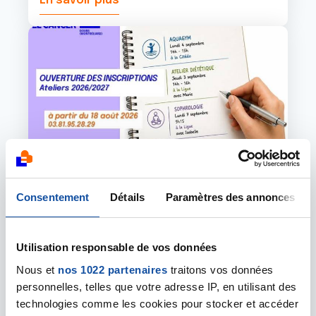
En savoir plus
Image
Consentement
Détails
Paramètres des annonces
03 AOÛT 2026
Utilisation responsable de vos données
18 AOÛT 2026
Nous et
nos 1022 partenaires
traitons vos données
Nos activités pour la saison 2026/2027
personnelles, telles que votre adresse IP, en utilisant des
La nouvelle saison approche et nous sommes
technologies comme les cookies pour stocker et accéder
ravis de vous annoncer l'ouverture des