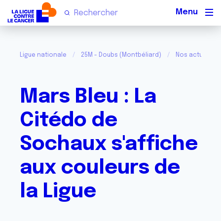
Men
Ligue nationale
25M - Doubs (Montbéliard)
Nos actualités
Mars Bleu : La
Citédo de
Sochaux s'affiche
aux couleurs de
la Ligue