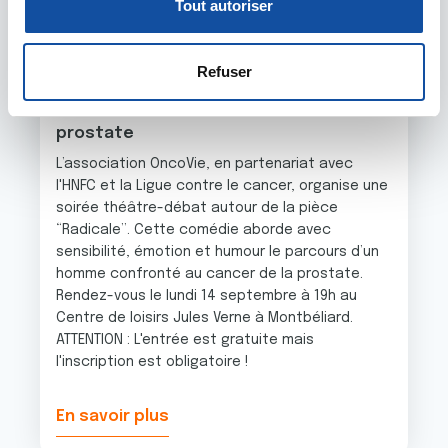
Tout autoriser
03 AOÛT 2026
n
la
section « Détails »
. Vous pouvez modifier ou retirer
s
votre consentement à tout moment à partir de la
14 SEPTEMBRE 2026
e
déclaration sur les cookies.
Refuser
Soirée théâtre-débat : "Radicale", une
n
comédie sensible sur le cancer de la
t
Les cookies nous permettent de personnaliser le contenu
prostate
e
et les annonces, d'offrir des fonctionnalités relatives aux
m
L’association OncoVie, en partenariat avec
médias sociaux et d'analyser notre trafic. Nous
l'HNFC et la Ligue contre le cancer, organise une
e
partageons également des informations sur l'utilisation de
soirée théâtre-débat autour de la pièce
n
notre site avec nos partenaires de médias sociaux, de
“Radicale”. Cette comédie aborde avec
t
publicité et d'analyse, qui peuvent combiner celles-ci
sensibilité, émotion et humour le parcours d’un
avec d'autres informations que vous leur avez fournies
homme confronté au cancer de la prostate.
ou qu'ils ont collectées lors de votre utilisation de leurs
Rendez-vous le lundi 14 septembre à 19h au
services.
Centre de loisirs Jules Verne à Montbéliard.
ATTENTION : L'entrée est gratuite mais
l'inscription est obligatoire !
En savoir plus