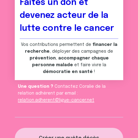
Faites un don et
devenez acteur de la
lutte contre le cancer
Vos contributions permettent de
financer la
recherche
, déployer des campagnes de
prévention
,
accompagner chaque
personne malade
et faire vivre la
démocratie en santé
!
Une question ?
Contactez Coralie de la
relation adhèrent par email :
relation.adherent@ligue-cancer.net