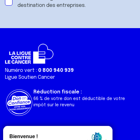
destination des entreprises.
Numéro vert :
0 800 940 939
Ligue Soutien Cancer
Réduction fiscale :
66 % de votre don est déductible de votre
impôt sur le revenu
Liens utiles
Espaces
Nos actualités
Forum