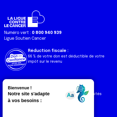
Numéro vert :
0 800 940 939
Ligue Soutien Cancer
Réduction fiscale :
66 % de votre don est déductible de votre
impôt sur le revenu
Liens utiles
Espaces
Nos actualités
Forum
Nos publications
Espace Ligue & comités
Contact
Espace chercheur
Devenir partenaire
Espace presse
Magazine Vivre
Intranet