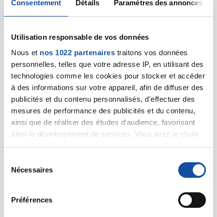
Consentement
Détails
Paramètres des annonces
Utilisation responsable de vos données
Nous et
nos 1022 partenaires
traitons vos données
personnelles, telles que votre adresse IP, en utilisant des
technologies comme les cookies pour stocker et accéder
Leaflet | ©
OpenStreetMap
contributors
à des informations sur votre appareil, afin de diffuser des
publicités et du contenu personnalisés, d'effectuer des
MONTBELIARD - Comité
mesures de performance des publicités et du contenu,
départemental
ainsi que de réaliser des études d’audience, favorisant
12 rue Renaud de Bourgogne
ainsi le développement de services. Vous avez le choix
Centre Lou Blazer
quant à l'utilisation de vos données et à leurs finalités.
25200 MONTBELIARD
Vous pouvez modifier ou retirer votre consentement à
S
03 81 95 28 29
tout moment en consultant la Déclaration relative aux
Nécessaires
é
cd25m@ligue-cancer.net
cookies ou en cliquant sur l'icône de confidentialité.
l
e
Préférences
Si vous le permettez, nous aimerions également :
c
Collecter des informations sur votre localisation