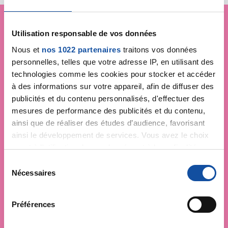
Utilisation responsable de vos données
Je soutiens
la Ligue
Nous et
nos 1022 partenaires
traitons vos données
contre le cancer
personnelles, telles que votre adresse IP, en utilisant des
technologies comme les cookies pour stocker et accéder
à des informations sur votre appareil, afin de diffuser des
publicités et du contenu personnalisés, d'effectuer des
mesures de performance des publicités et du contenu,
ainsi que de réaliser des études d’audience, favorisant
ainsi le développement de services. Vous avez le choix
quant à l'utilisation de vos données et à leurs finalités.
Vous pouvez modifier ou retirer votre consentement à
S
tout moment en consultant la Déclaration relative aux
Nécessaires
é
cookies ou en cliquant sur l'icône de confidentialité.
l
e
Préférences
Si vous le permettez, nous aimerions également :
c
Collecter des informations sur votre localisation
t