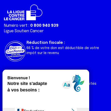
Numéro vert :
0 800 940 939
Ligue Soutien Cancer
Réduction fiscale :
66 % de votre don est déductible de votre
impôt sur le revenu
Liens utiles
Espaces
Nos actualités
Forum
Nos publications
Espace Ligue & comités
Contact
Espace chercheur
Devenir partenaire
Espace presse
Magazine Vivre
Intranet