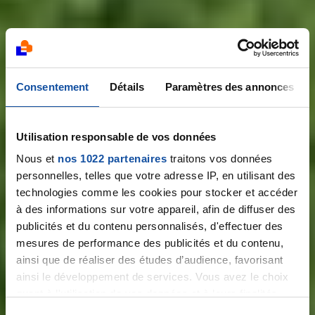
Consentement
Détails
Paramètres des annonces
Utilisation responsable de vos données
Plus vite que le
Nous et
nos 1022 partenaires
traitons vos données
personnelles, telles que votre adresse IP, en utilisant des
cancer
technologies comme les cookies pour stocker et accéder
à des informations sur votre appareil, afin de diffuser des
publicités et du contenu personnalisés, d'effectuer des
mesures de performance des publicités et du contenu,
ainsi que de réaliser des études d’audience, favorisant
ainsi le développement de services. Vous avez le choix
quant à l'utilisation de vos données et à leurs finalités.
Notre course
Vous pouvez modifier ou retirer votre consentement à