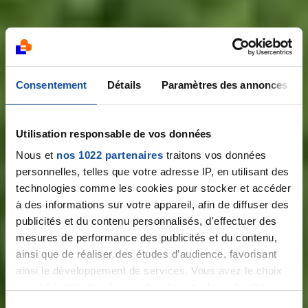
Consentement
Détails
Paramètres des annonces
Utilisation responsable de vos données
Plus vite que le
Nous et
nos 1022 partenaires
traitons vos données
personnelles, telles que votre adresse IP, en utilisant des
cancer
technologies comme les cookies pour stocker et accéder
à des informations sur votre appareil, afin de diffuser des
publicités et du contenu personnalisés, d'effectuer des
mesures de performance des publicités et du contenu,
ainsi que de réaliser des études d’audience, favorisant
ainsi le développement de services. Vous avez le choix
quant à l'utilisation de vos données et à leurs finalités.
Notre course
Vous pouvez modifier ou retirer votre consentement à